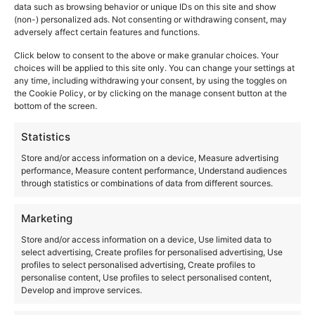
Gemiddeld aantal uren zon per dag: 10 uur
data such as browsing behavior or unique IDs on this site and show
Gemiddelde UV index: 7
(non-) personalized ads. Not consenting or withdrawing consent, may
adversely affect certain features and functions.
Click below to consent to the above or make granular choices. Your
Bekijk andere maanden:
choices will be applied to this site only. You can change your settings at
any time, including withdrawing your consent, by using the toggles on
Januari
Februari
Maart
April
Mei
Juni
Juli
the Cookie Policy, or by clicking on the manage consent button at the
Augustus
September
Oktober
November
bottom of the screen.
December
Statistics
Store and/or access information on a device, Measure advertising
performance, Measure content performance, Understand audiences
Weer
through statistics or combinations of data from different sources.
Januari
Februari
Maart
April
Mei
Juni
Marketing
Juli
Augustus
September
Oktober
November
December
Store and/or access information on a device, Use limited data to
select advertising, Create profiles for personalised advertising, Use
Klimaat
profiles to select personalised advertising, Create profiles to
personalise content, Use profiles to select personalised content,
Klimaat Curacao
Develop and improve services.
Regenseizoen