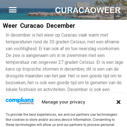
Weer Curacao December
In december is het weer op Curacao vaak warm met
temperaturen rond de 30 graden Celsius, met een afname
van vochtigheid. Er kan ook af en toe neerslag voorkomen.
De zee is aangenaam om in te zwemmen met een
temperatuur van ongeveer 27 graden Celsius. Er is een lage
kans op tropische stormen in december, dit is een van de
droogste maanden van het jaar. Het is een goede tijd om te
bezoeken, het is ook een goede tijd om te genieten van de
lokale festivals en activiteiten. December is ook een
populaire maand voor toeristen om te bezoeken vanwege
Manage your privacy
de feestdagen en vakantie.
Gemiddelde temperatuur: 28°C
To provide the best experiences, we and our partners use technologies
like cookies to store and/or access device information. Consenting to
Watertemperatuur: 28°C
these technologies will allow us and our partners to process personal