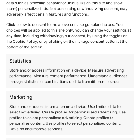
Gemiddeld aantal uren zon per dag: 9 uur
data such as browsing behavior or unique IDs on this site and show
Gemiddelde UV index: 7
(non-) personalized ads. Not consenting or withdrawing consent, may
adversely affect certain features and functions.
Click below to consent to the above or make granular choices. Your
Bekijk andere maanden:
choices will be applied to this site only. You can change your settings at
any time, including withdrawing your consent, by using the toggles on
Januari
Februari
Maart
April
Mei
Juni
Juli
the Cookie Policy, or by clicking on the manage consent button at the
Augustus
September
Oktober
November
bottom of the screen.
December
Statistics
Store and/or access information on a device, Measure advertising
performance, Measure content performance, Understand audiences
Weer
through statistics or combinations of data from different sources.
Januari
Februari
Maart
April
Mei
Juni
Marketing
Juli
Augustus
September
Oktober
November
December
Store and/or access information on a device, Use limited data to
select advertising, Create profiles for personalised advertising, Use
Klimaat
profiles to select personalised advertising, Create profiles to
personalise content, Use profiles to select personalised content,
Klimaat Curacao
Develop and improve services.
Regenseizoen