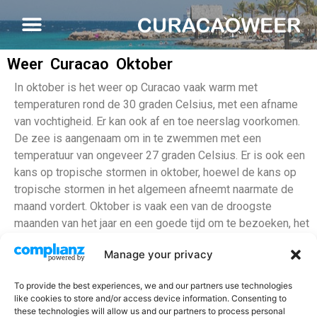
Weer Curacao Oktober
In oktober is het weer op Curacao vaak warm met
temperaturen rond de 30 graden Celsius, met een afname
van vochtigheid. Er kan ook af en toe neerslag voorkomen.
De zee is aangenaam om in te zwemmen met een
temperatuur van ongeveer 27 graden Celsius. Er is ook een
kans op tropische stormen in oktober, hoewel de kans op
tropische stormen in het algemeen afneemt naarmate de
maand vordert. Oktober is vaak een van de droogste
maanden van het jaar en een goede tijd om te bezoeken, het
is ook een goede tijd om te genieten van de lokale festivals
Manage your privacy
en activiteiten.
Gemiddelde temperatuur: 29°C
To provide the best experiences, we and our partners use technologies
like cookies to store and/or access device information. Consenting to
Watertemperatuur: 30°C
these technologies will allow us and our partners to process personal