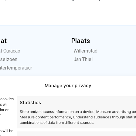
aat
Plaats
t Curacao
Willemstad
seizoen
Jan Thiel
tertemperatuur
Manage your privacy
Cookie Policy (EU)
Pri
 cookies
Statistics
s will
or or
Store and/or access information on a device, Measure advertising p
r
Measure content performance, Understand audiences through statist
combinations of data from different sources.
 will be