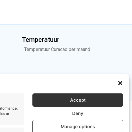
Temperatuur
Temperatuur Curacao per maand
vacy Statement (EU)
Imprint
Disclaimer
Accept
erformance,
Deny
ics or
Manage options