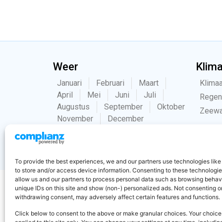
Weer
Klim
Januari
Februari
Maart
Klimaa
April
Mei
Juni
Juli
Regen
Augustus
September
Oktober
Zeewa
November
December
© 2023 CURACAOWEER
To provide the best experiences, we and our partners use technologies like
to store and/or access device information. Consenting to these technologie
allow us and our partners to process personal data such as browsing behavi
unique IDs on this site and show (non-) personalized ads. Not consenting o
withdrawing consent, may adversely affect certain features and functions.
Click below to consent to the above or make granular choices. Your choices